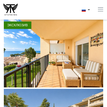
1 / 18
ЭКСКЛЮЗИВ
Начало
Купить
Интериоризм
Аренда
Продавать
Conciergerie