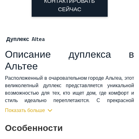
КОНТАКТИРОВАТЬ
СЕЙЧАС
Дуплекс
Altea
Описание дуплекса в
Альтее
Расположенный в очаровательном городе Альтеа, этот
великолепный дуплекс представляется уникальной
возможностью для тех, кто ищет дом, где комфорт и
стиль идеально переплетаются. С прекрасной
площадью в 163 м² с видом на море. Рядом с мариной
Показать больше
Порто Сенсо, с доступом к ресторану, причалам и
различным водным видам деятельности, которые в
Особенности
ближайшем будущем планируется полностью
отремонтировать.