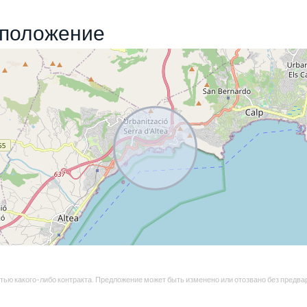
оположение
ью какого-либо контракта. Предложение может быть изменено или отозвано без предва