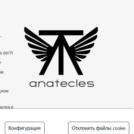
-
 del Pi
е
рм
дном
ьтеа и
Конфигурация
Отклонить файлы cookie