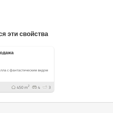
ся эти свойства
родажа
илла с фантастическим видом
2
450 m
4
3