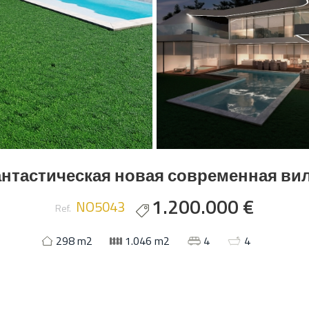
нтастическая новая современная ви
1.200.000 €
NO5043
Ref.
298 m2
1.046 m2
4
4