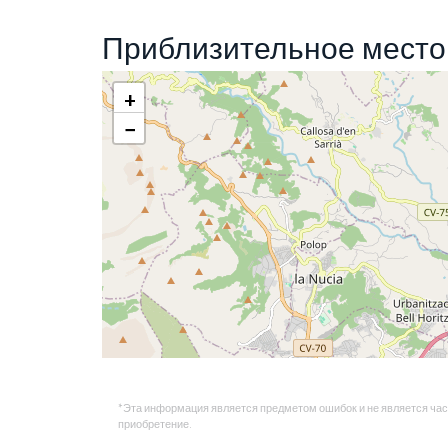
Приблизительное мест
+
−
*Эта информация является предметом ошибок и не является част
приобретение.