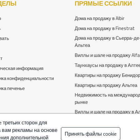
ДЕЛЫ
ПРЯМЫЕ ССЫЛКИ
о
Дома на продажу в Albir
ь
Дома на продажу в Finestrat
Дома на продажу в Сьерра-де
вать
Альтеа
Виллы и шале на продажу Alfas
кт
Таунхаусы на продажу в Алте
ческая информация
Квартиры на продажу Бенидо
ика конфиденциальности
Квартиры на продажу Альтеа
ика печенье
Недвижимость на междунаро
рынке
Виллы и шале на продажу в Ал
Альтеа-ла-Велла
 третьих сторон для
а вам рекламы на основе
Принять файлы cookie
ения дополнительной