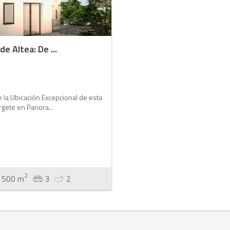
e Altea: De ...
de la Ubicación Excepcional de esta
rgete en Panora...
2
500 m
3
2