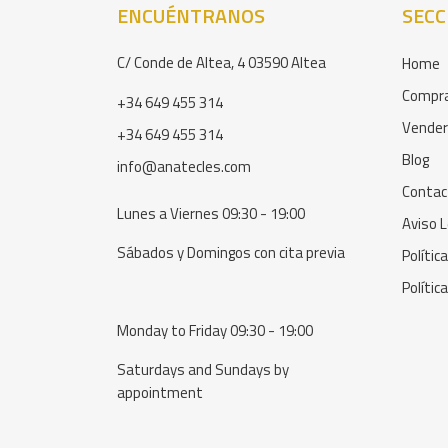
ENCUÉNTRANOS
SECC
C/ Conde de Altea, 4 03590 Altea
Home
Compr
+34 649 455 314
Vender
+34 649 455 314
Blog
info@anatecles.com
Contac
Lunes a Viernes 09:30 - 19:00
Aviso L
Sábados y Domingos con cita previa
Polític
Polític
Monday to Friday 09:30 - 19:00
Saturdays and Sundays by
appointment