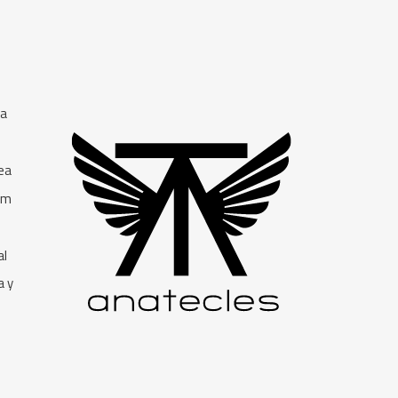
ea
ea
rm
al
a y