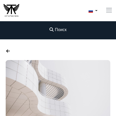
Поиск
Начало
Купить
Интериоризм
Аренда
Продавать
Conciergerie